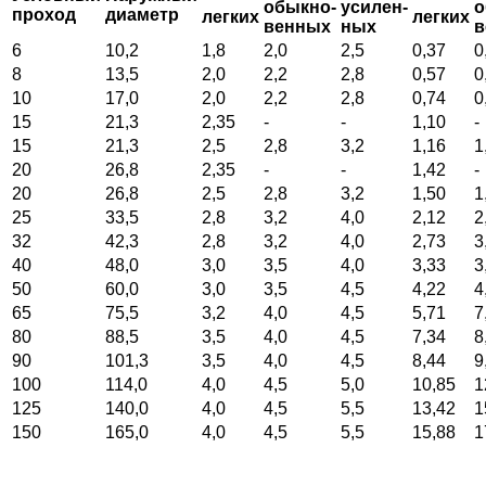
обыкно-
усилен-
о
проход
диаметр
легких
легких
венных
ных
в
6
10,2
1,8
2,0
2,5
0,37
0
8
13,5
2,0
2,2
2,8
0,57
0
10
17,0
2,0
2,2
2,8
0,74
0
15
21,3
2,35
-
-
1,10
-
15
21,3
2,5
2,8
3,2
1,16
1
20
26,8
2,35
-
-
1,42
-
20
26,8
2,5
2,8
3,2
1,50
1
25
33,5
2,8
3,2
4,0
2,12
2
32
42,3
2,8
3,2
4,0
2,73
3
40
48,0
3,0
3,5
4,0
3,33
3
50
60,0
3,0
3,5
4,5
4,22
4
65
75,5
3,2
4,0
4,5
5,71
7
80
88,5
3,5
4,0
4,5
7,34
8
90
101,3
3,5
4,0
4,5
8,44
9
100
114,0
4,0
4,5
5,0
10,85
1
125
140,0
4,0
4,5
5,5
13,42
1
150
165,0
4,0
4,5
5,5
15,88
1