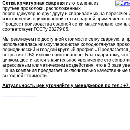
Сетка арматурная сварная
изготовлена из
прутьев проволоки, расположенных
перпендикулярно друг другу и свариваемых на пересечени
изготовления оцинкованной сетки сварной применяется то
Процесс производства сварной сетки максимально компь
соответствует ГОСТу 23279 85.
Мы реализуем по доступной стоимости сетку сварную, в п
использовалась низкоуглеродистая холоднотянутая пров
периодический и гладкий круглый профиль. Предлагается
покрытия: ПВХ или же оцинкованное. Благодаря тому, что
цинком, достигается значительное увеличение его сопрот
агрессивным климатическим воздействия, что в 3 раза ув
Наша компания предлагает исключительно качественные
выгодной стоимости.
Актуальность цен уточняйте у менеджеров по тел.: +7 (
Скачать прайс-лист