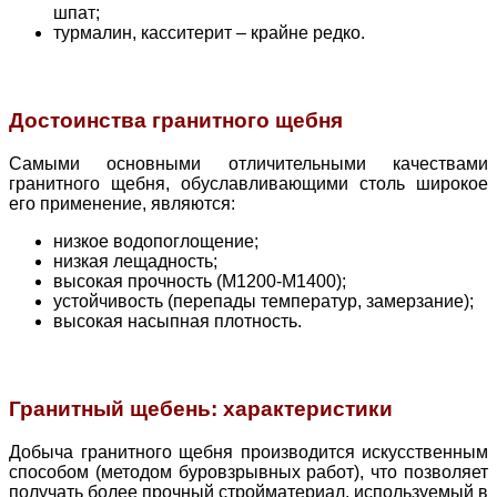
шпат;
турмалин, касситерит – крайне редко.
Достоинства гранитного щебня
Самыми основными отличительными качествами
гранитного щебня, обуславливающими столь широкое
его применение, являются:
низкое водопоглощение;
низкая лещадность;
высокая прочность (М1200-М1400);
устойчивость (перепады температур, замерзание);
высокая насыпная плотность.
Гранитный щебень: характеристики
Добыча гранитного щебня производится искусственным
способом (методом буровзрывных работ), что позволяет
получать более прочный стройматериал, используемый в