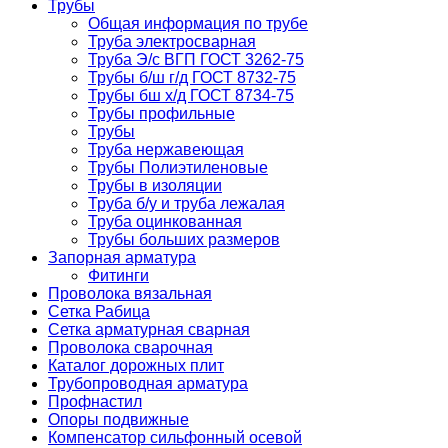
Трубы
Общая информация по трубе
Труба электросварная
Труба Э/с ВГП ГОСТ 3262-75
Трубы б/ш г/д ГОСТ 8732-75
Трубы бш х/д ГОСТ 8734-75
Трубы профильные
Трубы
Труба нержавеющая
Трубы Полиэтиленовые
Трубы в изоляции
Труба б/у и труба лежалая
Труба оцинкованная
Трубы больших размеров
Запорная арматура
Фитинги
Проволока вязальная
Сетка Рабица
Сетка арматурная сварная
Проволока сварочная
Каталог дорожных плит
Трубопроводная арматура
Профнастил
Опоры подвижные
Компенсатор сильфонный осевой