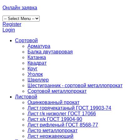
Онлайн заявка
Register
Login
Сортовой
Арматура
Балка двутавровая
Катанка
Квадрат
Круг
Уголок
Швеллер
Шестигранник - сортовой металлопрокат
Сортовой металлопрокат
Листовой
Оцинкованный прокат
Лист горячекатаный ГОСТ 19903-74
Лист г/к низколег ГОСТ 17066
Лист х/к ГОСТ 19904-90
Лист рифленый ГОСТ 8568-77
Листо металлопрокат
Лист нержавеющий